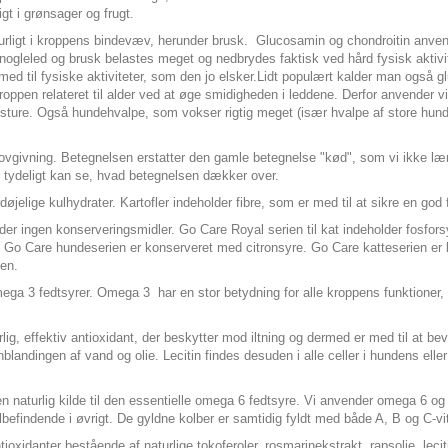
igt i grønsager og frugt.
urligt i kroppens bindevæv, herunder brusk. Glucosamin og chondroitin anven
. Knogleled og brusk belastes meget og nedbrydes faktisk ved hård fysisk aktivi
 med til fysiske aktiviteter, som den jo elsker.Lidt populært kalder man også 
roppen relateret til alder ved at øge smidigheden i leddene. Derfor anvender vi
ionsture. Også hundehvalpe, som vokser rigtig meget (især hvalpe af store hun
d.
lovgivning. Betegnelsen erstatter den gamle betegnelse "kød", som vi ikke læn
tydeligt kan se, hvad betegnelsen dækker over.
døjelige kulhydrater. Kartofler indeholder fibre, som er med til at sikre en god
lder ingen konserveringsmidler. Go Care Royal serien til kat indeholder fosfor
den. Go Care hundeserien er konserveret med citronsyre. Go Care katteserien e
den.
 omega 3 fedtsyrer. Omega 3 har en stor betydning for alle kroppens funktioner, 
dre.
rlig, effektiv antioxidant, der beskytter mod iltning og dermed er med til at
andingen af vand og olie. Lecitin findes desuden i alle celler i hundens elle
 naturlig kilde til den essentielle omega 6 fedtsyre. Vi anvender omega 6 og 
lbefindende i øvrigt. De gyldne kolber er samtidig fyldt med både A, B og C-v
oxidanter bestående af naturlige tokoferoler, rosmarinekstrakt, rapsolie, leciti