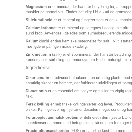
Magnesium
er et mineral, der har stor betydning for, at kropp
muskler på normal vis. Findes naturligt i bl.a.kød og grønsager
Siliciumdioxid
er et mineral og fungerer som et antiklumpning
Calciumkarbonat
er et mineral og betegnes i daglig tale oft
sund krop. Anvendes ligeledes som surhedsregulerende middel 
Kaliumklorid
er den kemiske betegnelse for salt. Vi tilsætter
mængde er på ingen måde skadelig.
Zink metionin
(zink) er et spormineral, der har stor betydning
kønsorganer, sårheling og immunsystem.Fndes naturligt i bl.a.
Ingredienser
Cikorieinulin
er udvundet af cikorie - en urteartig plante med 
samtidig skaber en barriere, der forhindrer udviklingen af patog
Dl-metionin
er en essentiel aminosyre og spiller en vigtig rol
fisk.
Fersk kylling
er helt friske kyllingehjerter -og lever. Produk
elsker. Kyllingelever og -hjerter er desuden meget sundt og har
Forarbejdet animalsk protein
er defineret i den nyeste EU-l
ingredienser sammen med betegnelsen, så du som forbruger ty
Fructo-oligosaccharider
(FOS) er naturlige kostfibre med en p