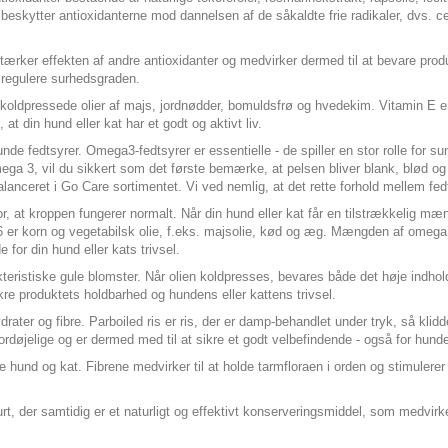
eskytter antioxidanterne mod dannelsen af de såkaldte frie radikaler, dvs. cell
stærker effekten af andre antioxidanter og medvirker dermed til at bevare prod
 regulere surhedsgraden.
 af koldpressede olier af majs, jordnødder, bomuldsfrø og hvedekim. Vitamin 
, at din hund eller kat har et godt og aktivt liv.
e fedtsyrer. Omega3-fedtsyrer er essentielle - de spiller en stor rolle for sun
ga 3, vil du sikkert som det første bemærke, at pelsen bliver blank, blød og l
nceret i Go Care sortimentet. Vi ved nemlig, at det rette forhold mellem fedt-
for, at kroppen fungerer normalt. Når din hund eller kat får en tilstrækkelig 
a 6 er korn og vegetabilsk olie, f.eks. majsolie, kød og æg. Mængden af omega 
 for din hund eller kats trivsel.
teristiske gule blomster. Når olien koldpresses, bevares både det høje indhol
ikre produktets holdbarhed og hundens eller kattens trivsel.
drater og fibre. Parboiled ris er ris, der er damp-behandlet under tryk, så kl
etfordøjelige og er dermed med til at sikre et godt velbefindende - også for hu
både hund og kat. Fibrene medvirker til at holde tarmfloraen i orden og stimul
t, der samtidig er et naturligt og effektivt konserveringsmiddel, som medvirke