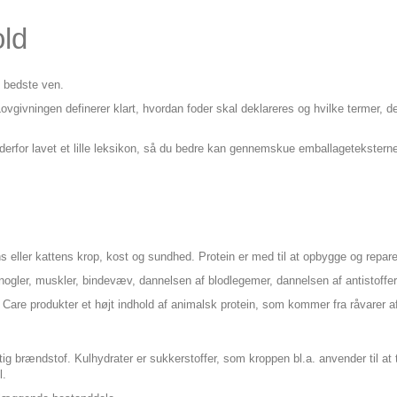
old
din bedste ven.
ovgivningen definerer klart, hvordan foder skal deklareres og hvilke termer, 
 derfor lavet et lille leksikon, så du bedre kan gennemskue emballagetekstern
s eller kattens krop, kost og sundhed. Protein er med til at opbygge og reparer
knogler, muskler, bindevæv, dannelsen af blodlegemer, dannelsen af antistoffe
Care produkter et højt indhold af animalsk protein, som kommer fra råvarer af
urtig brændstof. Kulhydrater er sukkerstoffer, som kroppen bl.a. anvender til at 
sel.