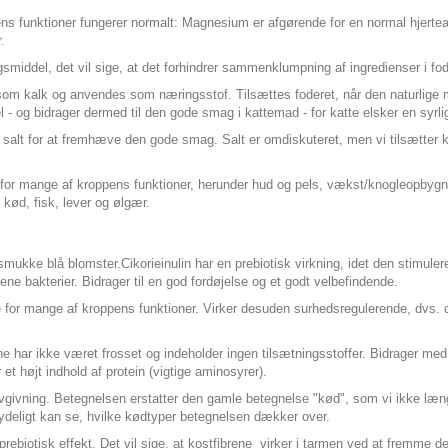
ens funktioner fungerer normalt: Magnesium er afgørende for en normal hjerteakt
.
smiddel, det vil sige, at det forhindrer sammenklumpning af ingredienser i fo
e som kalk og anvendes som næringsstof. Tilsættes foderet, når den naturlige 
- og bidrager dermed til den gode smag i kattemad - for katte elsker en syr
 salt for at fremhæve den gode smag. Salt er omdiskuteret, men vi tilsætter k
 for mange af kroppens funktioner, herunder hud og pels, vækst/knogleopbygning,
 kød, fisk, lever og ølgær.
smukke blå blomster.Cikorieinulin har en prebiotisk virkning, idet den stimule
ene bakterier. Bidrager til en god fordøjelse og et godt velbefindende.
le for mange af kroppens funktioner. Virker desuden surhedsregulerende, dvs. d
terne har ikke været frosset og indeholder ingen tilsætningsstoffer. Bidrager
 et højt indhold af protein (vigtige aminosyrer).
ovgivning. Betegnelsen erstatter den gamle betegnelse "kød", som vi ikke læn
deligt kan se, hvilke kødtyper betegnelsen dækker over.
rebiotisk effekt. Det vil sige, at kostfibrene virker i tarmen ved at fremme de