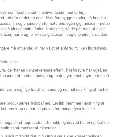
des som kosttilskud til aktive hunde med et højt
tet - derfor er det en god idé at forebygge skader, så hunden
glucosamin og chondroitin for naturens egen gigtmedicin - netop
 også glucosamin i foder til seniorer, så de på trods af alder
deracer) har brug for ekstra glucosamin og chondrotin, da den
gere må anvende. Vi har valgt at anføre, hvilken ingrediens,
 fordøjelse.
syre, der har en konserverende effekt. Fosforsyre har også en
r konserveret med citronsyre og fosforsyre.Fosforsyre har også
det være sig lige fra til en sund og normal udvikling af fostre
 bevare produkternes holdbarhed. Lecitin hæmmer harskning af
r kattens krop og har betydning for mange fysiologiske
omega 3 i et nøje afstemt forhold, og derved har vi opnået en
itamin samt masser af mineraler.
n, siliciumdioxid.Naturlig citronsyre sikrer konserveringen.