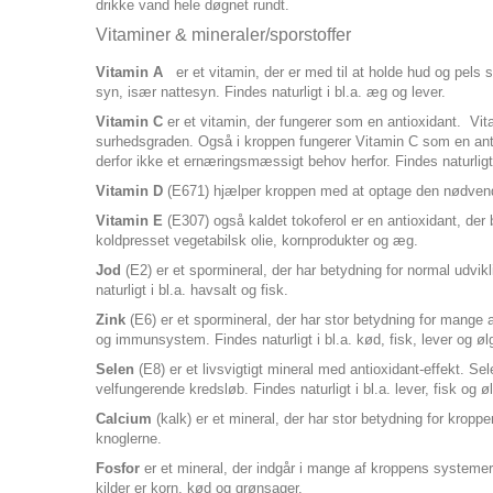
drikke vand hele døgnet rundt.
Vitaminer & mineraler/sporstoffer
Vitamin A
er et vitamin, der er med til at holde hud og pels 
syn, især nattesyn. Findes naturligt i bl.a. æg og lever.
Vitamin C
er et vitamin, der fungerer som en antioxidant. Vita
surhedsgraden. Også i kroppen fungerer Vitamin C som en anti
derfor ikke et ernæringsmæssigt behov herfor. Findes naturligt 
Vitamin D
(E671) hjælper kroppen med at optage den nødvendig
Vitamin E
(E307) også kaldet tokoferol er en antioxidant, der
koldpresset vegetabilsk olie, kornprodukter og æg.
Jod
(E2) er et spormineral, der har betydning for normal udvikl
naturligt i bl.a. havsalt og fisk.
Zink
(E6) er et spormineral, der har stor betydning for mange a
og immunsystem. Findes naturligt i bl.a. kød, fisk, lever og ø
Selen
(E8) er et livsvigtigt mineral med antioxidant-effekt. S
velfungerende kredsløb. Findes naturligt i bl.a. lever, fisk og 
Calcium
(kalk) er et mineral, der har stor betydning for kro
knoglerne.
Fosfor
er et mineral, der indgår i mange af kroppens systemer. K
kilder er korn, kød og grønsager.