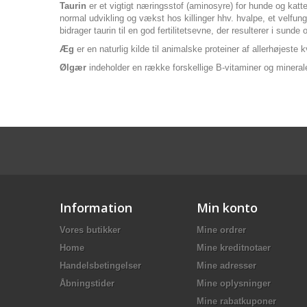
Taurin
er et vigtigt næringsstof (aminosyre) for hunde og katte
normal udvikling og vækst hos killinger hhv. hvalpe, et velfun
bidrager taurin til en god fertilitetsevne, der resulterer i sunde
Æg
er en naturlig kilde til animalske proteiner af allerhøjest
Ølgær
indeholder en række forskellige B-vitaminer og mineraler
Information
Min konto
Vores butikker
Mine ordrer
Home
Mine kreditnotaer
Handelsbetingelser
Mine adresser
Åbningstider
Mine oplysninger
Mine rabatkuponer