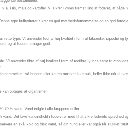
dlæggende bestanddele.
bl.a. i ris, majs og kartofler. Vi sikrer i vores fremstilling af foderet, at bå
. Denne type kulhydrater sikrer en god mæthedsfornemmelse og en god fordø
rette type. Vi anvender fedt af høj kvalitet i form af lakseolie, rapsolie og f
hold, og at foderet smager godt.
. Vi anvender fibre af høj kvalitet i form af roefibre, yucca samt fructooligosa
n.
dsfornemmelse - så hunden eller katten mærker ikke sult, heller ikke når du 
ke kan optages af organismen.
f 60-70 % vand. Vand indgår i alle kroppens celler.
% vand. Det lave vandindhold i foderet er med til at sikre foderets sprødhed 
at servere en skål kold og frisk vand, så din hund eller kat også får slukket tør