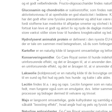
og et godt velbefindende. Fructo-oligosaccharider findes naturl
Glucosamin og chondroitin
er sukkerstoffer, som findes nat
aktivitetsniveau til at opretholde en god elasticitet i leddene
har det godt efter sine fysiske præstationer og altid kan være
fordi stofferne kan medvirke til afhjælpe smerter og stivhed i k
fortsat kan leve et godt og aktivt liv og nyde de daglige mot
store vækst stiller store krav til hundens knoglekvalitet og le
Hydrolyseret animalsk protein
er defineret i den nyeste EU-
der er tale om sammen med betegnelsen, så du som forbruger 
Kartofler
er en naturlig kilde til langsomt omsættelige og letfor
Konserveringsmidler
. Go Care Royal serien til hunde indeho
urinforsurende effekt, og det er årsagen til, at vi anvender 
en urinforsurende effekt, og det er årsagen til, at vi anvender 
Lakseolie
(koldpresset) er en naturlig kilde til de livsvigtige
til en sund og flot hud og pels hos hunde og katte i alle al
Lecitin
findes bl.a. i æg og raps. Lecitin fungerer som en natu
fedt, men fungerer også som en emulgator, dvs. letter sammenbl
processer og bidrager dermed til velvære og trivsel.
Majs
er langsomt omsættelige, gode kulhydrater og samtidig en
såkaldt "boosting effekt", hvad angår hud og pels og fysisk ve
Naturlige antioxidanter
. Go Care Royal anvender naturlige anti