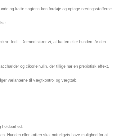
de hunde og katte sagtens kan fordøje og optage næringsstofferne
jelse.
jerkræ fedt. Dermed sikrer vi, at katten eller hunden får den
ccharider og cikorieinulin, der tillige har en prebiotisk effekt.
vælger varianterne til vægtkontrol og vægttab.
og holdbarhed.
sten. Hunden eller katten skal naturligvis have mulighed for at