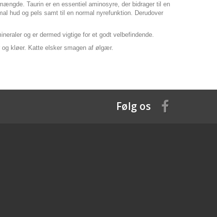
 mængde. Taurin er en essentiel aminosyre, der bidrager til en
rmal hud og pels samt til en normal nyrefunktion. Derudover
mineraler og er dermed vigtige for et godt velbefindende.
er og kløer. Katte elsker smagen af ølgær.
Følg os