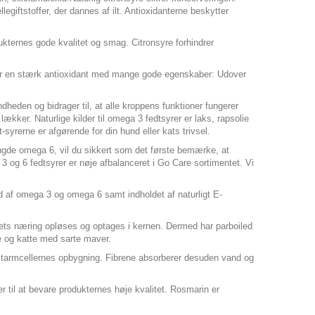
egiftstoffer, der dannes af ilt. Antioxidanterne beskytter
ukternes gode kvalitet og smag. Citronsyre forhindrer
E er en stærk antioxidant med mange gode egenskaber: Udover
dheden og bidrager til, at alle kroppens funktioner fungerer
ækker. Naturlige kilder til omega 3 fedtsyrer er laks, rapsolie
syrerne er afgørende for din hund eller kats trivsel.
mængde omega 6, vil du sikkert som det første bemærke, at
3 og 6 fedtsyrer er nøje afbalanceret i Go Care sortimentet. Vi
d af omega 3 og omega 6 samt indholdet af naturligt E-
iddets næring opløses og optages i kernen. Dermed har parboiled
nde og katte med sarte maver.
erer tarmcellernes opbygning. Fibrene absorberer desuden vand og
r til at bevare produkternes høje kvalitet. Rosmarin er