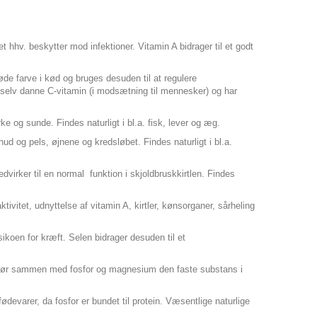
 hhv. beskytter mod infektioner. Vitamin A bidrager til et godt
røde farve i kød og bruges desuden til at regulere
 selv danne C-vitamin (i modsætning til mennesker) og har
 og sunde. Findes naturligt i bl.a. fisk, lever og æg.
d og pels, øjnene og kredsløbet. Findes naturligt i bl.a.
dvirker til en normal funktion i skjoldbruskkirtlen. Findes
ivitet, udnyttelse af vitamin A, kirtler, kønsorganer, sårheling
ikoen for kræft. Selen bidrager desuden til et
 udgør sammen med fosfor og magnesium den faste substans i
fødevarer, da fosfor er bundet til protein. Væsentlige naturlige