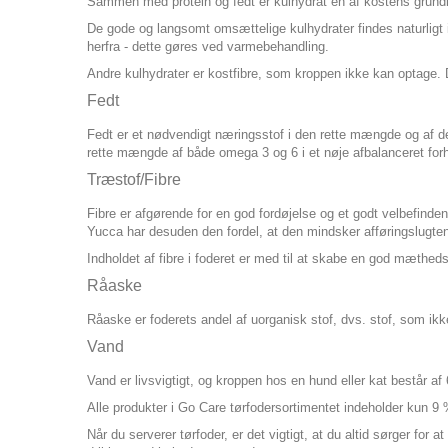
Sammen med protein og fedt er kulhydrat en af kostens grun
De gode og langsomt omsættelige kulhydrater findes naturligt i 
herfra - dette gøres ved varmebehandling.
Andre kulhydrater er kostfibre, som kroppen ikke kan optage
Fedt
Fedt er et nødvendigt næringsstof i den rette mængde og af den 
rette mængde af både omega 3 og 6 i et nøje afbalanceret for
Træstof/Fibre
Fibre er afgørende for en god fordøjelse og et godt velbefindende
Yucca har desuden den fordel, at den mindsker afføringslugte
Indholdet af fibre i foderet er med til at skabe en god mæthe
Råaske
Råaske er foderets andel af uorganisk stof, dvs. stof, som ik
Vand
Vand er livsvigtigt, og kroppen hos en hund eller kat består a
Alle produkter i Go Care tørfodersortimentet indeholder kun 9 
Når du serverer tørfoder, er det vigtigt, at du altid sørger for 