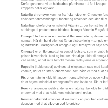
Derfor garanterer vi en holdbarhed på minimum 1 år. I kroppen b
kroppens celler og væv.
Naturlig citronsyre
kommer fra f.eks. citroner. Citronsyre for
endvidere farveændringer i foderet og anvendes desuden til at
Naturlige tokeferoler
er naturligt Vitamin E, der fremstilles
at bidrage til produkternes friskhed, bidrager Vitamin E også til
Omega 3
fedtsyrer er en familie af flerumættede og dermed sund
normalt. Når din hund eller kat får en tilstrækkelig mængde ome
og hørfrøolie. Mængden af omega 3 og 6 fedtsyrer er nøje afbala
Omega 6
er en flerumættet essentiel fedtsyre, som er vigtig 
pelsen bliver blank, blød og lækker. Naturlige kilder til omeg
ved nemlig, at det rette forhold mellem fedtsyrerne er afgørende
Rapsolie
(koldpresset) udvindes af olieplanten raps med karak
vitamin, der er en stærk antioxidant, som både er med til at s
Ris
er en naturlig kilde til langsomt omsættelige og gode kulhy
ris et højere indhold af næringsstoffer end hvide ris. Ris er l
Roer
- vi anvender roefibre, der er en naturlig fiberkilde for 
er dermed med til at holde væskebalancen i orden.
Rosmarinekstrakt
udvindes af rosmarin - en populær krydderur
desuden med til at sikre en god fordøjelse.