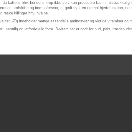
, da kattens hhv. hundens krop ikke selv kan producere taurin i tilstrækkelig
gerende stofskifte og immunforsvar, et godt syn, en normal hjertefunktion, no
 og raske killinger hhv. hvalpe.
e kvalitet. Æg indeholder mange essentielle aminosyrer og vigtige vitaminer og 
 i naturlig og letfordøjelig form. B-vitaminer er godt for hud, pels, trædepud