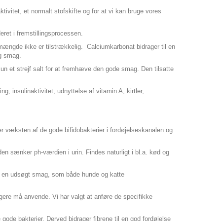
ivitet, et normalt stofskifte og for at vi kan bruge vores
deret i fremstillingsprocessen.
mængde ikke er tilstrækkelig. Calciumkarbonat bidrager til en
lig smag.
un et strejf salt for at fremhæve den gode smag. Den tilsatte
 insulinaktivitet, udnyttelse af vitamin A, kirtler,
rer væksten af de gode bifidobakterier i fordøjelseskanalen og
en sænker ph-værdien i urin. Findes naturligt i bl.a. kød og
 med en udsøgt smag, som både hunde og katte
gere må anvende. Vi har valgt at anføre de specifikke
 gode bakterier. Derved bidrager fibrene til en god fordøjelse